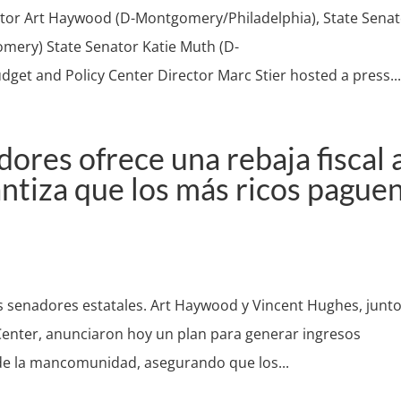
nator Art Haywood (D-Montgomery/Philadelphia), State Sena
mery) State Senator Katie Muth (D-
et and Policy Center Director Marc Stier hosted a press..
adores ofrece una rebaja fiscal 
antiza que los más ricos pague
 senadores estatales. Art Haywood y Vincent Hughes, junt
Center, anunciaron hoy un plan para generar ingresos
t de la mancomunidad, asegurando que los...