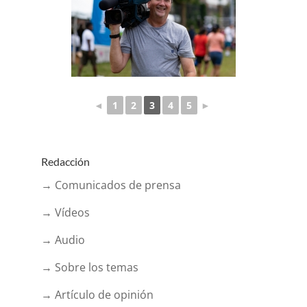
◄
1
2
3
4
5
►
Redacción
→ Comunicados de prensa
→ Vídeos
→ Audio
→ Sobre los temas
→ Artículo de opinión